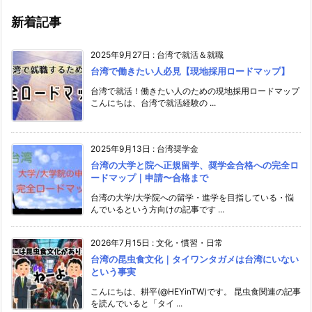
新着記事
2025年9月27日
:
台湾で就活＆就職
台湾で働きたい人必見【現地採用ロードマップ】
台湾で就活！働きたい人のための現地採用ロードマップ
こんにちは、台湾で就活経験の ...
2025年9月13日
:
台湾奨学金
台湾の大学と院へ正規留学、奨学金合格への完全ロ
ードマップ｜申請〜合格まで
台湾の大学/大学院への留学・進学を目指している・悩
んでいるという方向けの記事です ...
2026年7月15日
:
文化・慣習・日常
台湾の昆虫食文化｜タイワンタガメは台湾にいない
という事実
こんにちは、耕平(@HEYinTW)です。 昆虫食関連の記事
を読んでいると「タイ ...