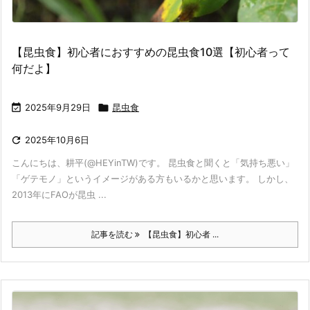
【昆虫食】初心者におすすめの昆虫食10選【初心者って
何だよ】

2025年9月29日

昆虫食

2025年10月6日
こんにちは、耕平(@HEYinTW)です。 昆虫食と聞くと「気持ち悪い」
「ゲテモノ」というイメージがある方もいるかと思います。 しかし、
2013年にFAOが昆虫 ...
記事を読む
【昆虫食】初心者 ...