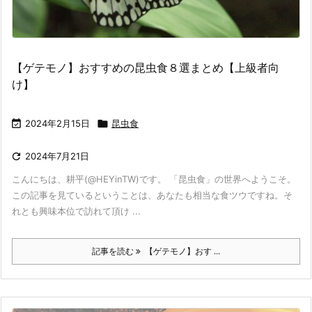
【ゲテモノ】おすすめの昆虫食８選まとめ【上級者向
け】

2024年2月15日

昆虫食

2024年7月21日
こんにちは、耕平(@HEYinTW)です。 「昆虫食」の世界へようこそ。
この記事を見ているということは、あなたも相当な食ツウですね。そ
れとも興味本位で訪れて頂け ...
記事を読む
【ゲテモノ】おす ...