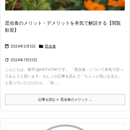
昆虫食のメリット・デメリットを本気で解説する【閲覧
歓迎】

2024年2月5日

昆虫食

2024年7月21日
こんにちは、耕平(@HEYinTW)です。 「昆虫食」について本気で語っ
てみようと思います。もしこの記事を読んで「ちょっと気になるな」
と思っていただけたら、「初 ...
記事を読む
昆虫食のメリット ...