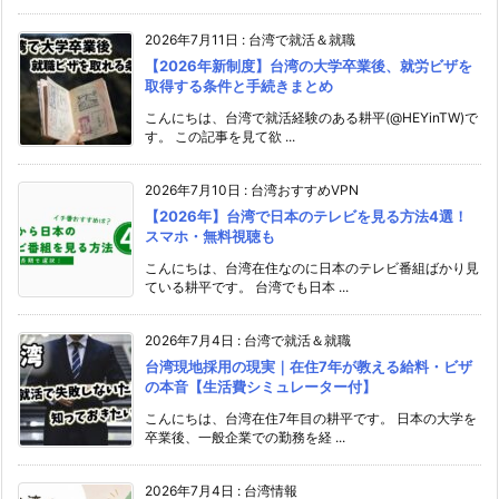
2026年7月11日
:
台湾で就活＆就職
【2026年新制度】台湾の大学卒業後、就労ビザを
取得する条件と手続きまとめ
こんにちは、台湾で就活経験のある耕平(@HEYinTW)で
す。 この記事を見て欲 ...
2026年7月10日
:
台湾おすすめVPN
【2026年】台湾で日本のテレビを見る方法4選！
スマホ・無料視聴も
こんにちは、台湾在住なのに日本のテレビ番組ばかり見
ている耕平です。 台湾でも日本 ...
2026年7月4日
:
台湾で就活＆就職
台湾現地採用の現実｜在住7年が教える給料・ビザ
の本音【生活費シミュレーター付】
こんにちは、台湾在住7年目の耕平です。 日本の大学を
卒業後、一般企業での勤務を経 ...
2026年7月4日
:
台湾情報