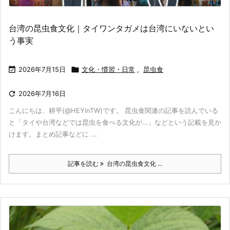
台湾の昆虫食文化｜タイワンタガメは台湾にいないとい
う事実

2026年7月15日

文化・慣習・日常
,
昆虫食

2026年7月16日
こんにちは、耕平(@HEYinTW)です。 昆虫食関連の記事を読んでいる
と「タイや台湾などでは昆虫を食べる文化が…」などという記載を見か
けます。まとめ記事などに ...
記事を読む
台湾の昆虫食文化 ...