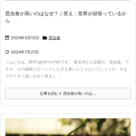
昆虫食が高いのはなぜ？｜答え：世界が頑張っているか
ら

2024年3月12日

昆虫食

2024年7月21日
こんにちは。耕平(@HEYinTW)です。 最近何かと話題の「昆虫食」で
すが、その値段にびっくりした方も多いんじゃないでしょうか。今ま
でゲテモノ扱いされて来まし ...
記事を読む
昆虫食が高いのは ...