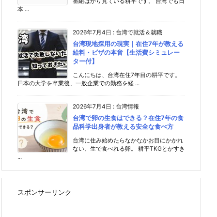
番組ばかり見ている耕平です。 台湾でも日
本 ...
2026年7月4日
:
台湾で就活＆就職
台湾現地採用の現実｜在住7年が教える
給料・ビザの本音【生活費シミュレー
ター付】
こんにちは、台湾在住7年目の耕平です。
日本の大学を卒業後、一般企業での勤務を経 ...
2026年7月4日
:
台湾情報
台湾で卵の生食はできる？在住7年の食
品科学出身者が教える安全な食べ方
台湾に住み始めたらなかなかお目にかかれ
ない、生で食べれる卵。 耕平TKGとかすき
...
スポンサーリンク