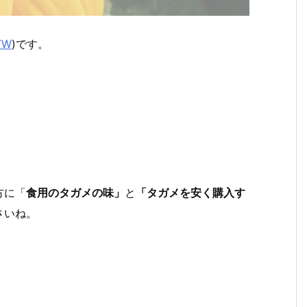
TW
)
です。
方に「
食用のタガメの味」
と
「タガメを安く購入す
さいね。