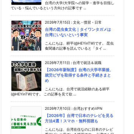
台湾の大学/大学院への留学・進学を目指し
ている・悩んでいるという方向けの記事です ...
2026年7月15日
:
文化・慣習・日常
台湾の昆虫食文化｜タイワンタガメは
台湾にいないという事実
こんにちは、耕平(@HEYinTW)です。 昆虫
食関連の記事を読んでいると「タイ ...
2026年7月11日
:
台湾で就活＆就職
【2026年新制度】台湾の大学卒業後、
就労ビザを取得する条件と手続きまと
め
こんにちは、台湾で就活経験のある耕平
(@HEYinTW)です。 この記事を見て欲 ...
2026年7月10日
:
台湾おすすめVPN
【2026年】台湾で日本のテレビを見る
方法4選！スマホ・無料視聴も
こんにちは、台湾在住なのに日本のテレビ