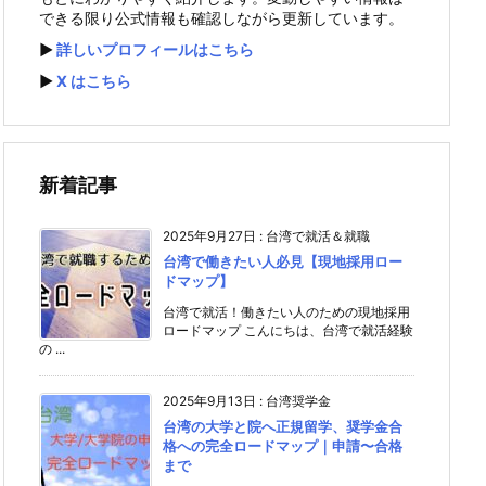
できる限り公式情報も確認しながら更新しています。
▶️
詳しいプロフィールはこちら
▶️
X はこちら
新着記事
2025年9月27日
:
台湾で就活＆就職
台湾で働きたい人必見【現地採用ロー
ドマップ】
台湾で就活！働きたい人のための現地採用
ロードマップ こんにちは、台湾で就活経験
の ...
2025年9月13日
:
台湾奨学金
台湾の大学と院へ正規留学、奨学金合
格への完全ロードマップ｜申請〜合格
まで