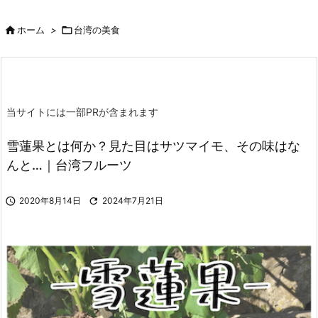

ホーム
>

台湾の美食
当サイトには一部PRが含まれます
雪蓮果とは何か？見た目はサツマイモ、その味はな
んと…｜台湾フルーツ

2020年8月14日

2024年7月21日