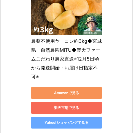
農薬不使用ヤーコン約3kg◆宮城
県　自然農園MITU◆楽天ファー
ムこだわり農家直送※12月5日頃
から発送開始・お届け日指定不
可※
Amazonで見る
楽天市場で見る
Yahoo!ショッピングで見る