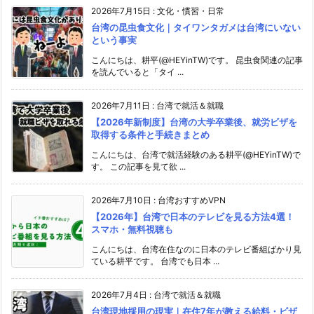
2026年7月15日
:
文化・慣習・日常
台湾の昆虫食文化｜タイワンタガメは台湾にいない
という事実
こんにちは、耕平(@HEYinTW)です。 昆虫食関連の記事
を読んでいると「タイ ...
2026年7月11日
:
台湾で就活＆就職
【2026年新制度】台湾の大学卒業後、就労ビザを
取得する条件と手続きまとめ
こんにちは、台湾で就活経験のある耕平(@HEYinTW)で
す。 この記事を見て欲 ...
2026年7月10日
:
台湾おすすめVPN
【2026年】台湾で日本のテレビを見る方法4選！
スマホ・無料視聴も
こんにちは、台湾在住なのに日本のテレビ番組ばかり見
ている耕平です。 台湾でも日本 ...
2026年7月4日
:
台湾で就活＆就職
台湾現地採用の現実｜在住7年が教える給料・ビザ