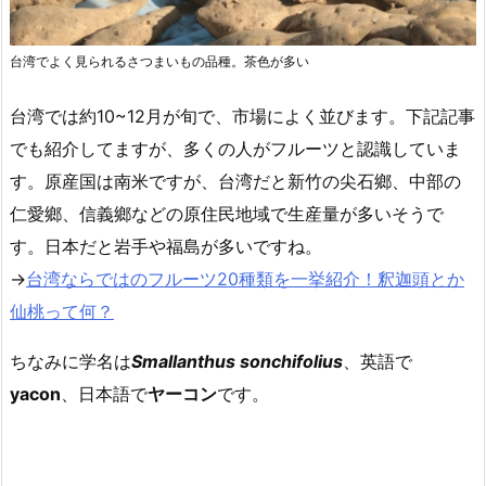
台湾でよく見られるさつまいもの品種。茶色が多い
台湾では約
10~12
月が旬で、市場によく並びます。下記記事
でも紹介してますが、多くの人がフルーツと認識していま
す。原産国は南米ですが、台湾だと新竹の尖石
鄉、中部の
仁愛鄉、信義鄉などの原住民地域で生産量が多いそうで
す。日本だと岩手や福島が多いですね。
→
台湾ならではのフルーツ20種類を一挙紹介！釈迦頭とか
仙桃って何？
ちなみに学名は
Smallanthus sonchifolius
、
英語で
yacon
、
日本語で
ヤーコン
です。