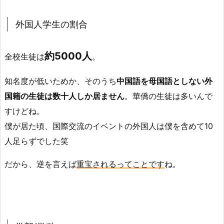
外国人学生の割合
約5000人
全校生徒は
。
知名度が低いためか、そのうち
中国語を母国語としない
外
国籍の生徒は数十人しか居ません
。華僑の生徒は多いんで
すけどね。
僕が居た頃、国際交流のイベントの外国人は僕を含めて10
人足らずでした笑
だから、逆を言えば
重宝されるってことです
ね。