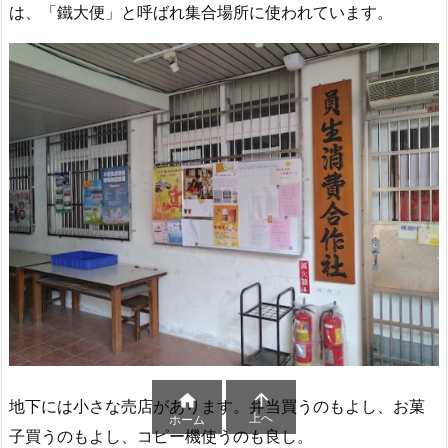
は、「
鐵大便
」と呼ばれ集合場所に使われています。


地下には小さな売店があります。弁当買うのもよし、お菓
上へ
ホーム
子買うのもよし、コピー機使うのも良し。