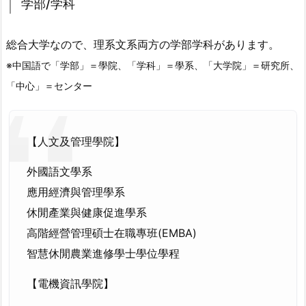
学部
/
学科
総合大学なので、理系文系両方の学部学科があります。
※
中国語で「学部」＝學院、「学科」＝學系、「大学院」＝研究所、
「中心」＝センター
【人文及管理學院】
外國語文學系
應用經濟與管理學系
休閒產業與健康促進學系
高階經營管理碩士在職專班(EMBA)
智慧休閒農業進修學士學位學程
【電機資訊學院】