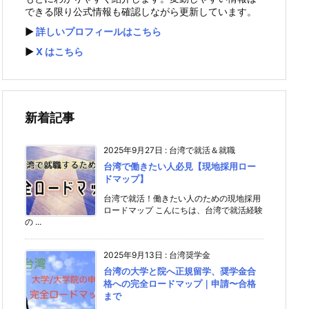
できる限り公式情報も確認しながら更新しています。
▶️
詳しいプロフィールはこちら
▶️
X はこちら
新着記事
2025年9月27日
:
台湾で就活＆就職
台湾で働きたい人必見【現地採用ロー
ドマップ】
台湾で就活！働きたい人のための現地採用
ロードマップ こんにちは、台湾で就活経験
の ...
2025年9月13日
:
台湾奨学金
台湾の大学と院へ正規留学、奨学金合
格への完全ロードマップ｜申請〜合格
まで