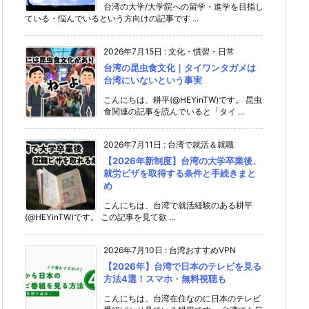
台湾の大学/大学院への留学・進学を目指し
ている・悩んでいるという方向けの記事です ...
2026年7月15日
:
文化・慣習・日常
台湾の昆虫食文化｜タイワンタガメは
台湾にいないという事実
こんにちは、耕平(@HEYinTW)です。 昆虫
食関連の記事を読んでいると「タイ ...
2026年7月11日
:
台湾で就活＆就職
【2026年新制度】台湾の大学卒業後、
就労ビザを取得する条件と手続きまと
め
こんにちは、台湾で就活経験のある耕平
(@HEYinTW)です。 この記事を見て欲 ...
2026年7月10日
:
台湾おすすめVPN
【2026年】台湾で日本のテレビを見る
方法4選！スマホ・無料視聴も
こんにちは、台湾在住なのに日本のテレビ