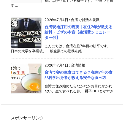
番組ばかり見ている耕平です。 台湾でも日
本 ...
2026年7月4日
:
台湾で就活＆就職
台湾現地採用の現実｜在住7年が教える
給料・ビザの本音【生活費シミュレー
ター付】
こんにちは、台湾在住7年目の耕平です。
日本の大学を卒業後、一般企業での勤務を経 ...
2026年7月4日
:
台湾情報
台湾で卵の生食はできる？在住7年の食
品科学出身者が教える安全な食べ方
台湾に住み始めたらなかなかお目にかかれ
ない、生で食べれる卵。 耕平TKGとかすき
...
スポンサーリンク