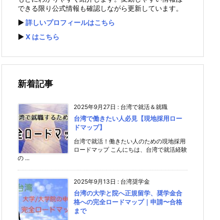
できる限り公式情報も確認しながら更新しています。
▶️
詳しいプロフィールはこちら
▶️
X はこちら
新着記事
2025年9月27日
:
台湾で就活＆就職
台湾で働きたい人必見【現地採用ロー
ドマップ】
台湾で就活！働きたい人のための現地採用
ロードマップ こんにちは、台湾で就活経験
の ...
2025年9月13日
:
台湾奨学金
台湾の大学と院へ正規留学、奨学金合
格への完全ロードマップ｜申請〜合格
まで