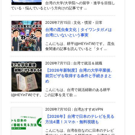
台湾の大学/大学院への留学・進学を目指し
ている・悩んでいるという方向けの記事です ...
2026年7月15日
:
文化・慣習・日常
台湾の昆虫食文化｜タイワンタガメは
台湾にいないという事実
こんにちは、耕平(@HEYinTW)です。 昆虫
食関連の記事を読んでいると「タイ ...
2026年7月11日
:
台湾で就活＆就職
【2026年新制度】台湾の大学卒業後、
就労ビザを取得する条件と手続きまと
め
こんにちは、台湾で就活経験のある耕平
(@HEYinTW)です。 この記事を見て欲 ...
2026年7月10日
:
台湾おすすめVPN
【2026年】台湾で日本のテレビを見る
方法4選！スマホ・無料視聴も
こんにちは、台湾在住なのに日本のテレビ