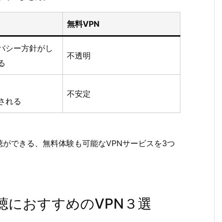
無料VPN
バシー方針がし
不透明
る
不安定
される
ができる、無料体験も可能なVPNサービスを3つ
deo視聴におすすめのVPN３選