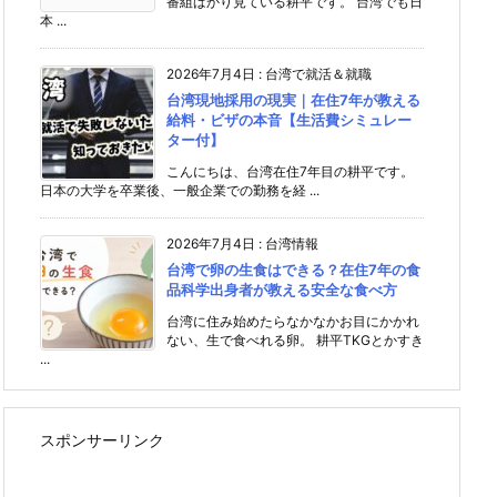
番組ばかり見ている耕平です。 台湾でも日
本 ...
2026年7月4日
:
台湾で就活＆就職
台湾現地採用の現実｜在住7年が教える
給料・ビザの本音【生活費シミュレー
ター付】
こんにちは、台湾在住7年目の耕平です。
日本の大学を卒業後、一般企業での勤務を経 ...
2026年7月4日
:
台湾情報
台湾で卵の生食はできる？在住7年の食
品科学出身者が教える安全な食べ方
台湾に住み始めたらなかなかお目にかかれ
ない、生で食べれる卵。 耕平TKGとかすき
...
スポンサーリンク