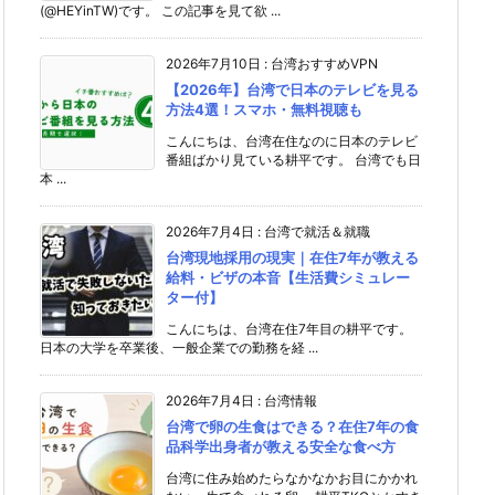
(@HEYinTW)です。 この記事を見て欲 ...
2026年7月10日
:
台湾おすすめVPN
【2026年】台湾で日本のテレビを見る
方法4選！スマホ・無料視聴も
こんにちは、台湾在住なのに日本のテレビ
番組ばかり見ている耕平です。 台湾でも日
本 ...
2026年7月4日
:
台湾で就活＆就職
台湾現地採用の現実｜在住7年が教える
給料・ビザの本音【生活費シミュレー
ター付】
こんにちは、台湾在住7年目の耕平です。
日本の大学を卒業後、一般企業での勤務を経 ...
2026年7月4日
:
台湾情報
台湾で卵の生食はできる？在住7年の食
品科学出身者が教える安全な食べ方
台湾に住み始めたらなかなかお目にかかれ