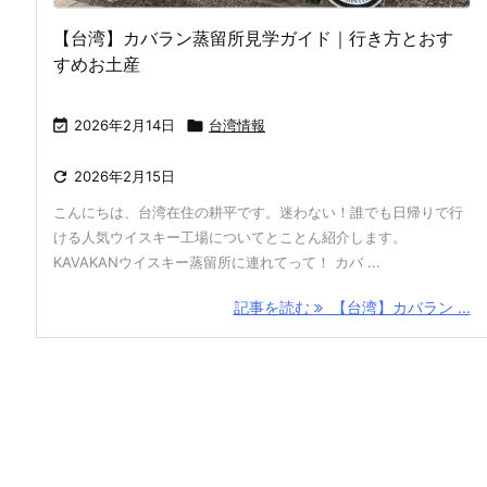
【台湾】カバラン蒸留所見学ガイド｜行き方とおす
すめお土産

2026年2月14日

台湾情報

2026年2月15日
こんにちは、台湾在住の耕平です。迷わない！誰でも日帰りで行
ける人気ウイスキー工場についてとことん紹介します。
KAVAKANウイスキー蒸留所に連れてって！ カバ ...
記事を読む
【台湾】カバラン ...