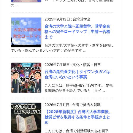
の ...
2025年9月13日
:
台湾奨学金
台湾の大学と院へ正規留学、奨学金合
格への完全ロードマップ｜申請〜合格
まで
台湾の大学/大学院への留学・進学を目指し
ている・悩んでいるという方向けの記事です ...
2026年7月15日
:
文化・慣習・日常
台湾の昆虫食文化｜タイワンタガメは
台湾にいないという事実
こんにちは、耕平(@HEYinTW)です。 昆虫
食関連の記事を読んでいると「タイ ...
2026年7月11日
:
台湾で就活＆就職
【2026年新制度】台湾の大学卒業後、
就労ビザを取得する条件と手続きまと
め
こんにちは、台湾で就活経験のある耕平