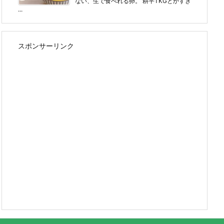
ない、生で食べれる卵。 耕平TKGとかすき
...
スポンサーリンク