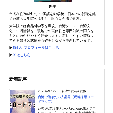
耕平
台湾在住7年以上。中国語を独学後、日本での就職を経
て台湾の大学院へ進学し、現在は台湾で勤務。
大学院では食品科学系を専攻。台湾グルメ・台湾文
化・生活情報を、現地での実体験と専門知識の両方を
もとにわかりやすく紹介します。変動しやすい情報は
できる限り公式情報も確認しながら更新しています。
▶️
詳しいプロフィールはこちら
▶️
X はこちら
新着記事
2025年9月27日
:
台湾で就活＆就職
台湾で働きたい人必見【現地採用ロー
ドマップ】
台湾で就活！働きたい人のための現地採用
ロードマップ こんにちは、台湾で就活経験