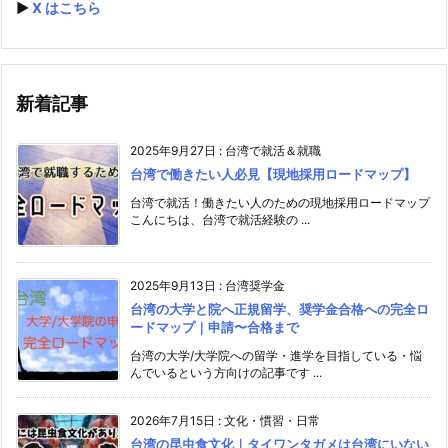
▶️
X はこちら
新着記事
2025年9月27日
:
台湾で就活＆就職
台湾で働きたい人必見【現地採用ロードマップ】
台湾で就活！働きたい人のための現地採用ロードマップ
こんにちは、台湾で就活経験の ...
2025年9月13日
:
台湾奨学金
台湾の大学と院へ正規留学、奨学金合格への完全ロ
ードマップ｜申請〜合格まで
台湾の大学/大学院への留学・進学を目指している・悩
んでいるという方向けの記事です ...
2026年7月15日
:
文化・慣習・日常
台湾の昆虫食文化｜タイワンタガメは台湾にいない