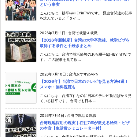
という事実
こんにちは、耕平(@HEYinTW)です。 昆虫食関連の記事
を読んでいると「タイ ...
2026年7月11日
:
台湾で就活＆就職
【2026年新制度】台湾の大学卒業後、就労ビザを
取得する条件と手続きまとめ
こんにちは、台湾で就活経験のある耕平(@HEYinTW)で
す。 この記事を見て欲 ...
2026年7月10日
:
台湾おすすめVPN
【2026年】台湾で日本のテレビを見る方法4選！
スマホ・無料視聴も
こんにちは、台湾在住なのに日本のテレビ番組ばかり見
ている耕平です。 台湾でも日本 ...
2026年7月4日
:
台湾で就活＆就職
台湾現地採用の現実｜在住7年が教える給料・ビザ
の本音【生活費シミュレーター付】
こんにちは、台湾在住7年目の耕平です。 日本の大学を