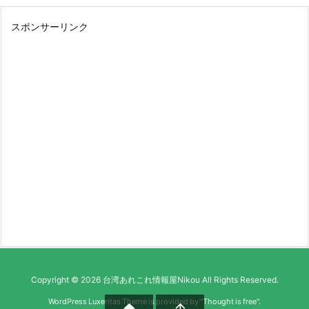
スポンサーリンク
Copyright ©
2026
台湾あれこれ情報屋Nikou
All Rights Reserved.
WordPress Luxeritas Theme is provided by "
Thought is free
".

