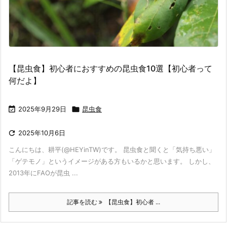
【昆虫食】初心者におすすめの昆虫食10選【初心者って
何だよ】

2025年9月29日

昆虫食

2025年10月6日
こんにちは、耕平(@HEYinTW)です。 昆虫食と聞くと「気持ち悪い」
「ゲテモノ」というイメージがある方もいるかと思います。 しかし、
2013年にFAOが昆虫 ...
記事を読む
【昆虫食】初心者 ...