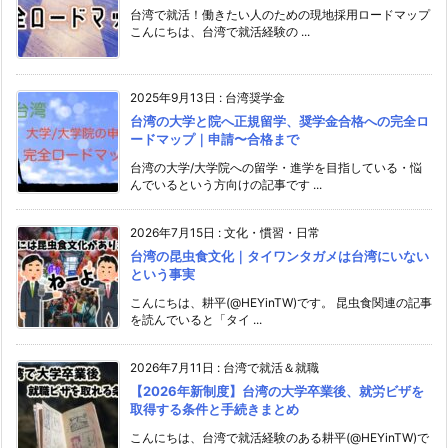
台湾で就活！働きたい人のための現地採用ロードマップ
こんにちは、台湾で就活経験の ...
2025年9月13日
:
台湾奨学金
台湾の大学と院へ正規留学、奨学金合格への完全ロ
ードマップ｜申請〜合格まで
台湾の大学/大学院への留学・進学を目指している・悩
んでいるという方向けの記事です ...
2026年7月15日
:
文化・慣習・日常
台湾の昆虫食文化｜タイワンタガメは台湾にいない
という事実
こんにちは、耕平(@HEYinTW)です。 昆虫食関連の記事
を読んでいると「タイ ...
2026年7月11日
:
台湾で就活＆就職
【2026年新制度】台湾の大学卒業後、就労ビザを
取得する条件と手続きまとめ
こんにちは、台湾で就活経験のある耕平(@HEYinTW)で