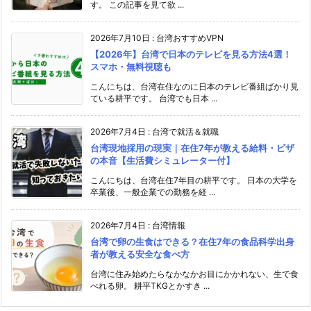
す。 この記事を見て欲 ...
2026年7月10日
:
台湾おすすめVPN
【2026年】台湾で日本のテレビを見る方法4選！
スマホ・無料視聴も
こんにちは、台湾在住なのに日本のテレビ番組ばかり見
ている耕平です。 台湾でも日本 ...
2026年7月4日
:
台湾で就活＆就職
台湾現地採用の現実｜在住7年が教える給料・ビザ
の本音【生活費シミュレーター付】
こんにちは、台湾在住7年目の耕平です。 日本の大学を
卒業後、一般企業での勤務を経 ...
2026年7月4日
:
台湾情報
台湾で卵の生食はできる？在住7年の食品科学出身
者が教える安全な食べ方
台湾に住み始めたらなかなかお目にかかれない、生で食
べれる卵。 耕平TKGとかすき ...